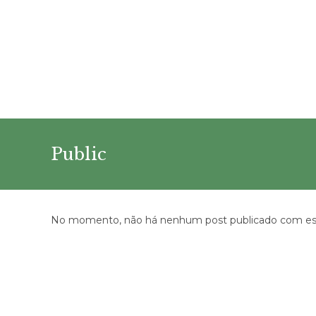
Ir
para
o
conteúdo
Public
No momento, não há nenhum post publicado com est