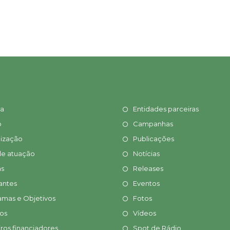
ia
Entidades parceiras
o
Campanhas
ização
Publicações
de atuação
Notícias
s
Releases
antes
Eventos
amas e Objetivos
Fotos
tos
Vídeos
ros financiadores
Spot de Rádio