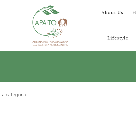
About Us
H
Lifestyle
a categoria.