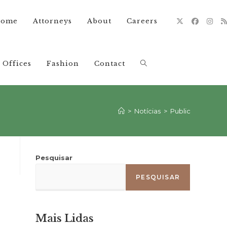
ome
Attorneys
About
Careers
Offices
Fashion
Contact
Alternar
pesquisa
>
Notícias
>
Public
do
Pesquisar
PESQUISAR
site
Mais Lidas