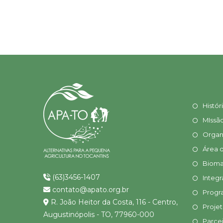
Histór
MIssã
Organ
Área 
Bioma
(63)3456-1407
Integr
contato@apato.org.br
Progr
R. João Heitor da Costa, 116 - Centro,
Proje
Augustinópolis - TO, 77960-000
Parcei