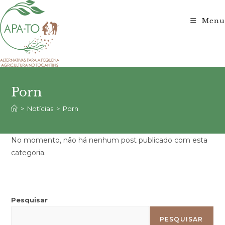
Ir
para
Menu
o
conteúdo
Porn
>
Notícias
>
Porn
No momento, não há nenhum post publicado com esta
categoria.
Pesquisar
PESQUISAR