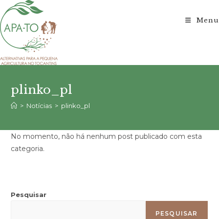
Ir
para
Menu
o
conteúdo
plinko_pl
>
Notícias
>
plinko_pl
No momento, não há nenhum post publicado com esta
categoria.
Pesquisar
PESQUISAR