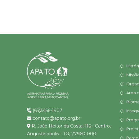
Histór
MIssã
Organ
Área 
Bioma
(63)3456-1407
Integr
contato@apato.org.br
Progr
R. João Heitor da Costa, 116 - Centro,
Proje
Augustinópolis - TO, 77960-000
Parcei