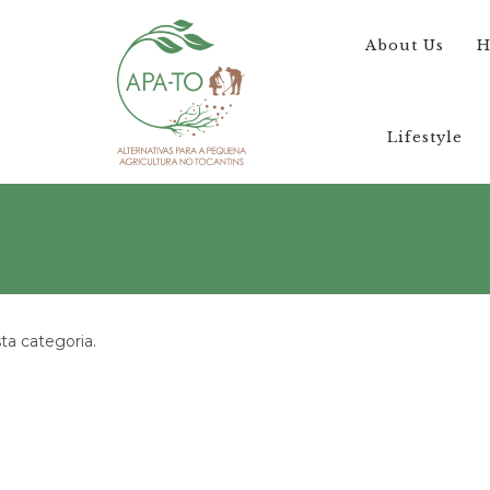
About Us
H
Lifestyle
a categoria.