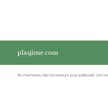
Ir
para
o
conteúdo
plasjime.com
No momento, não há nenhum post publicado com est