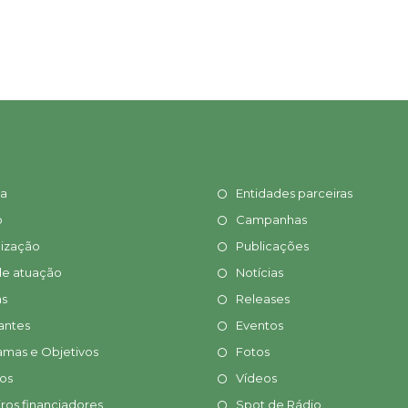
ia
Entidades parceiras
o
Campanhas
ização
Publicações
de atuação
Notícias
s
Releases
antes
Eventos
amas e Objetivos
Fotos
tos
Vídeos
ros financiadores
Spot de Rádio