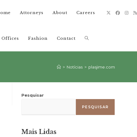
ome
Attorneys
About
Careers
Offices
Fashion
Contact
Alternar
pesquisa
>
Notícias
>
plasjime.com
do
Pesquisar
PESQUISAR
site
Mais Lidas