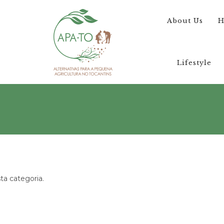
About Us
H
Lifestyle
a categoria.