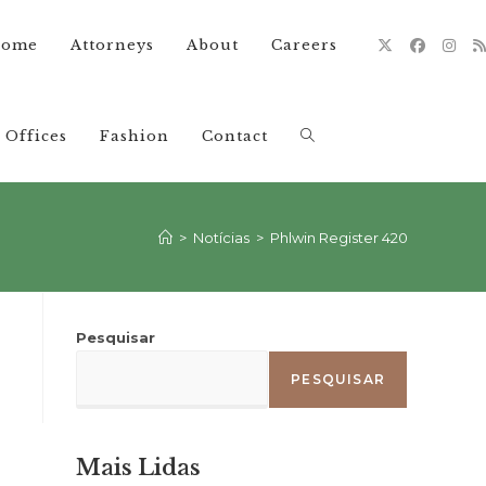
ome
Attorneys
About
Careers
Offices
Fashion
Contact
Alternar
pesquisa
>
Notícias
>
Phlwin Register 420
do
Pesquisar
PESQUISAR
site
Mais Lidas