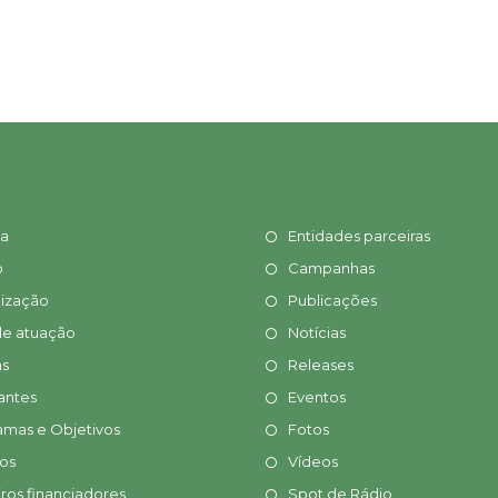
ia
Entidades parceiras
o
Campanhas
ização
Publicações
de atuação
Notícias
s
Releases
antes
Eventos
amas e Objetivos
Fotos
tos
Vídeos
ros financiadores
Spot de Rádio