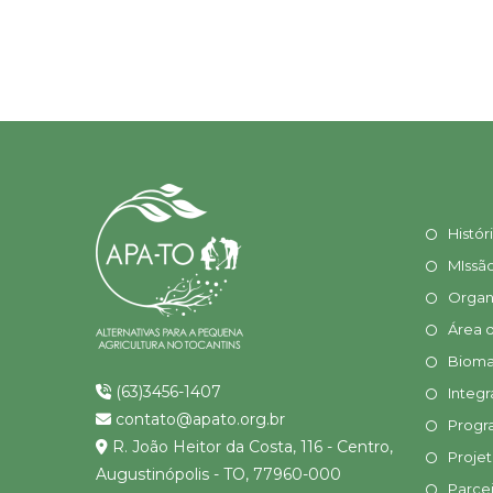
Histór
MIssã
Organ
Área 
Bioma
(63)3456-1407
Integr
contato@apato.org.br
Progr
R. João Heitor da Costa, 116 - Centro,
Proje
Augustinópolis - TO, 77960-000
Parcei