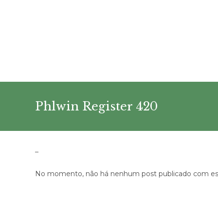
Ir
para
o
conteúdo
Phlwin Register 420
–
No momento, não há nenhum post publicado com est