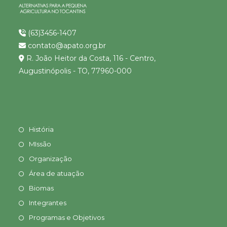
(63)3456-1407
contato@apato.org.br
R. João Heitor da Costa, 116 - Centro,
Augustinópolis - TO, 77960-000
História
MIssão
Organização
Área de atuação
Biomas
Integrantes
Programas e Objetivos