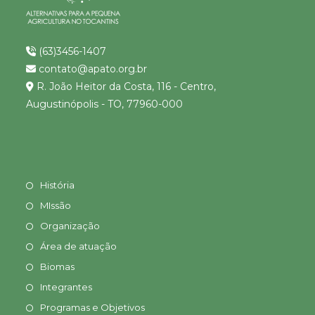
(63)3456-1407
contato@apato.org.br
R. João Heitor da Costa, 116 - Centro,
Augustinópolis - TO, 77960-000
História
MIssão
Organização
Área de atuação
Biomas
Integrantes
Programas e Objetivos