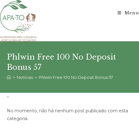
Ir
para
Menu
o
conteúdo
Phlwin Free 100 No Deposit
Bonus 57
>
Notícias
>
Phlwin Free 100 No Deposit Bonus 57
–
No momento, não há nenhum post publicado com esta
categoria.