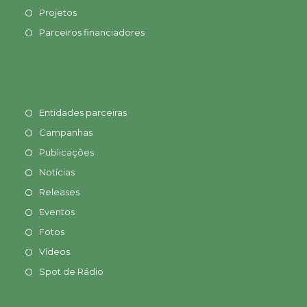
Projetos
Parceiros financiadores
Entidades parceiras
Campanhas
Publicações
Notícias
Releases
Eventos
Fotos
Vídeos
Spot de Rádio