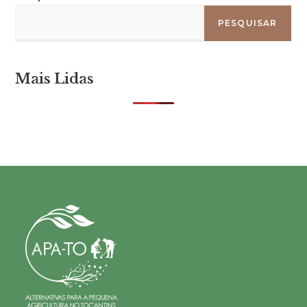
PESQUISAR
Mais Lidas