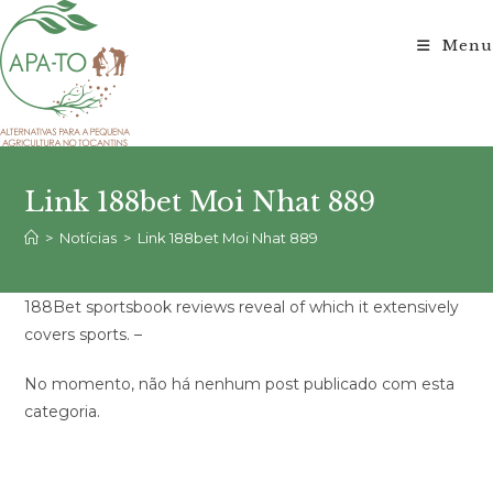
Ir
para
Menu
o
conteúdo
Link 188bet Moi Nhat 889
>
Notícias
>
Link 188bet Moi Nhat 889
188Bet sportsbook reviews reveal of which it extensively
covers sports. –
No momento, não há nenhum post publicado com esta
categoria.