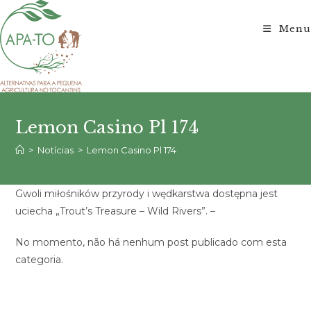
Ir
para
Menu
o
conteúdo
Lemon Casino Pl 174
>
Notícias
>
Lemon Casino Pl 174
Gwoli miłośników przyrody i wędkarstwa dostępna jest
uciecha „Trout’s Treasure – Wild Rivers”. –
No momento, não há nenhum post publicado com esta
categoria.