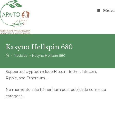
Ir
para
Menu
o
conteúdo
Kasyno Hellspin 680
>
Notícias
>
Kasyno Hellspin 680
Supported cryptos include Bitcoin, Tether, Litecoin,
Ripple, and Ethereum. –
No momento, não há nenhum post publicado com esta
categoria.