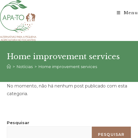
Ir
para
Menu
o
conteúdo
Home improvement services
>
Notícias
>
Home improvement services
No momento, não há nenhum post publicado com esta
categoria.
Pesquisar
PESQUISAR