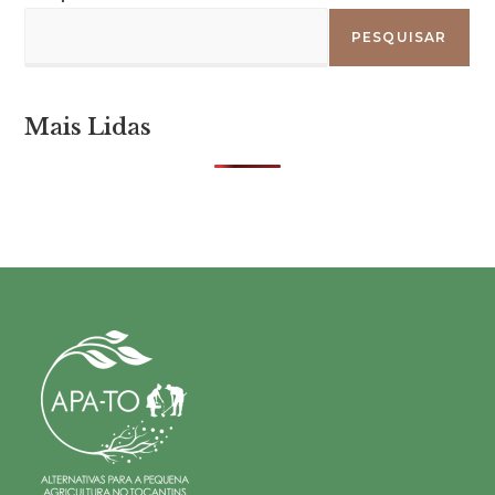
PESQUISAR
Mais Lidas