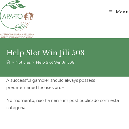
Ir
para
Menu
o
conteúdo
Help Slot Win Jili 508
>
Notícias
>
Help Slot Win Jili 508
A successful gambler should always possess
predetermined focuses on. –
No momento, não há nenhum post publicado com esta
categoria.