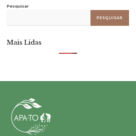
Pesquisar
PESQUISAR
Mais Lidas