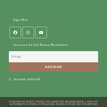
Siga-Nos
Inscreva-Se Em Nossa Newsletter
Opens
Acessar webmail
in
a
new
COPYRIGHT ©2021 TODOS OS DIREITOS RESERVADOS | APA-TO:
tab
ALTERNATIVA PARA A PEQUENA AGRICULTURA NO TOCANTINS