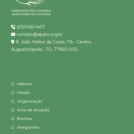
(63)3456-1407
contato@apato.org.br
R. João Heitor da Costa, 116 - Centro,
Augustinópolis - TO, 77960-000
História
MIssão
Organização
Área de atuação
Biomas
Integrantes