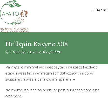
Ir
para
Menu
o
conteúdo
Hellspin Kasyno 508
>
Notícias
>
Hellspin Kasyno 508
Pamiętaj o minimalnych depozytach na rzecz każdego
etapu i wszelkich wymaganiach dotyczących slotów
związanych wraz z darmowymi spinami. –
No momento, não há nenhum post publicado com esta
categoria.