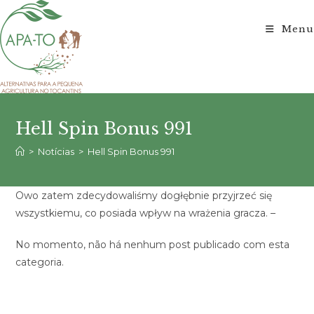
Ir
para
Menu
o
conteúdo
Hell Spin Bonus 991
>
Notícias
>
Hell Spin Bonus 991
Owo zatem zdecydowaliśmy dogłębnie przyjrzeć się
wszystkiemu, co posiada wpływ na wrażenia gracza. –
No momento, não há nenhum post publicado com esta
categoria.