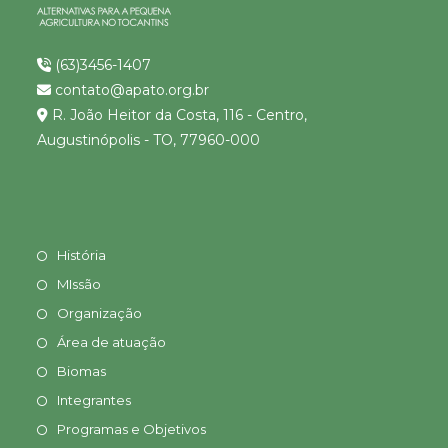
(63)3456-1407
contato@apato.org.br
R. João Heitor da Costa, 116 - Centro,
Augustinópolis - TO, 77960-000
História
MIssão
Organização
Área de atuação
Biomas
Integrantes
Programas e Objetivos