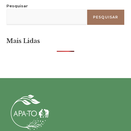
Pesquisar
PESQUISAR
Mais Lidas