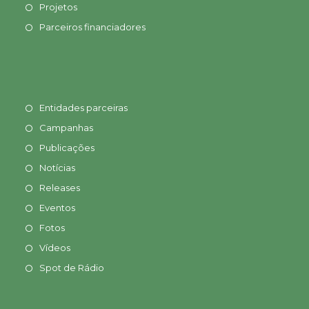
Projetos
Parceiros financiadores
Entidades parceiras
Campanhas
Publicações
Notícias
Releases
Eventos
Fotos
Vídeos
Spot de Rádio