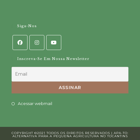
Siga-Nos
Inscreva-Se Em Nossa Newsletter
Opens
Acessar webmail
in
a
new
COPYRIGHT ©2021 TODOS OS DIREITOS RESERVADOS | APA-TO:
tab
ALTERNATIVA PARA A PEQUENA AGRICULTURA NO TOCANTINS