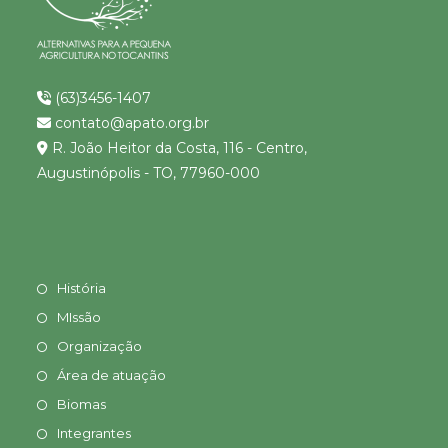
(63)3456-1407
contato@apato.org.br
R. João Heitor da Costa, 116 - Centro,
Augustinópolis - TO, 77960-000
História
MIssão
Organização
Área de atuação
Biomas
Integrantes