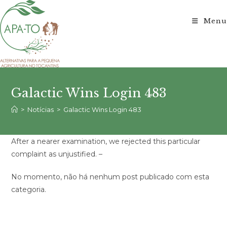
Ir
para
Menu
o
conteúdo
Galactic Wins Login 483
>
Notícias
>
Galactic Wins Login 483
After a nearer examination, we rejected this particular
complaint as unjustified. –
No momento, não há nenhum post publicado com esta
categoria.