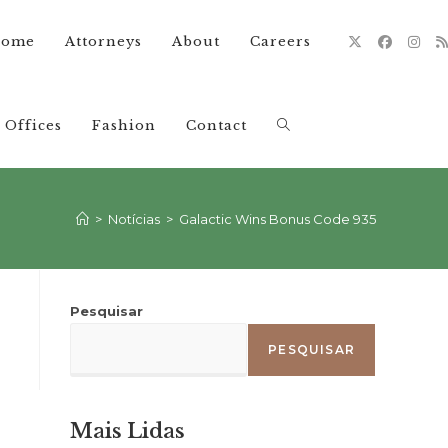
ome
Attorneys
About
Careers
Offices
Fashion
Contact
Alternar
pesquisa
>
Notícias
>
Galactic Wins Bonus Code 935
do
Pesquisar
PESQUISAR
site
Mais Lidas