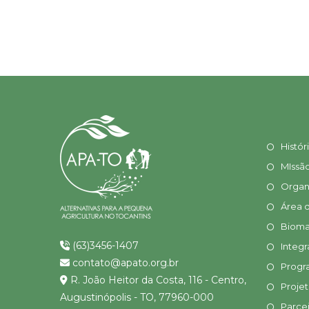
Histór
MIssã
Organ
Área 
Bioma
(63)3456-1407
Integr
contato@apato.org.br
Progr
R. João Heitor da Costa, 116 - Centro,
Proje
Augustinópolis - TO, 77960-000
Parcei