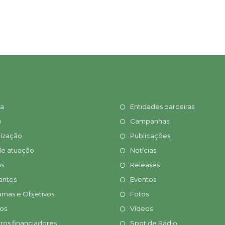
ia
Entidades parceiras
o
Campanhas
ização
Publicações
de atuação
Notícias
s
Releases
antes
Eventos
amas e Objetivos
Fotos
tos
Vídeos
ros financiadores
Spot de Rádio