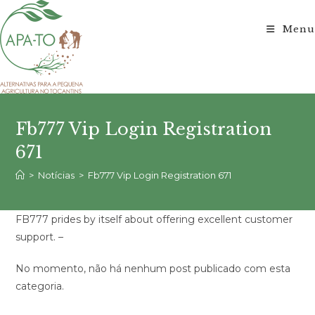
Ir
para
Menu
o
conteúdo
Fb777 Vip Login Registration
671
>
Notícias
>
Fb777 Vip Login Registration 671
FB777 prides by itself about offering excellent customer
support. –
No momento, não há nenhum post publicado com esta
categoria.