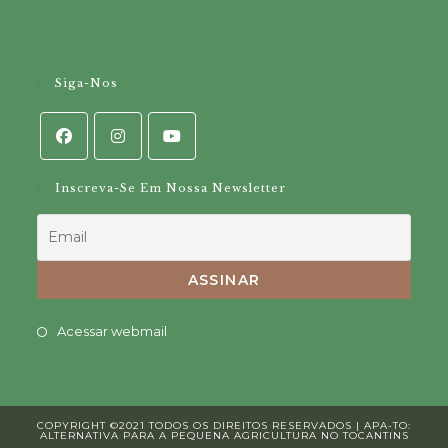
Siga-Nos
Inscreva-Se Em Nossa Newsletter
Opens
Acessar webmail
in
a
new
COPYRIGHT ©2021 TODOS OS DIREITOS RESERVADOS | APA-TO:
tab
ALTERNATIVA PARA A PEQUENA AGRICULTURA NO TOCANTINS