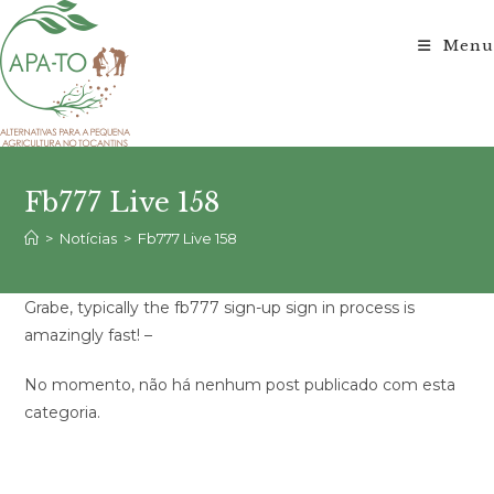
Ir
para
Menu
o
conteúdo
Fb777 Live 158
>
Notícias
>
Fb777 Live 158
Grabe, typically the fb777 sign-up sign in process is
amazingly fast! –
No momento, não há nenhum post publicado com esta
categoria.