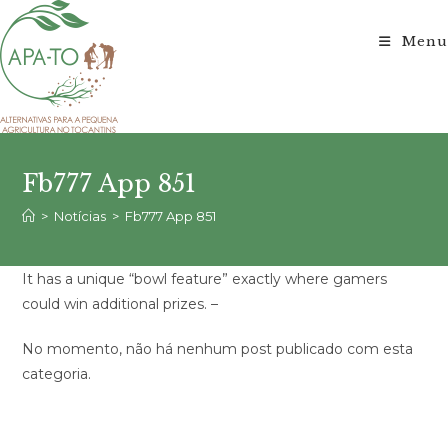
Ir
para
Menu
o
conteúdo
Fb777 App 851
>
Notícias
>
Fb777 App 851
It has a unique “bowl feature” exactly where gamers
could win additional prizes. –
No momento, não há nenhum post publicado com esta
categoria.