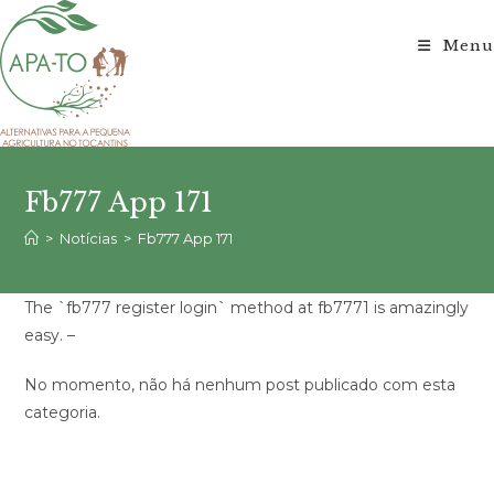
Ir
para
Menu
o
conteúdo
Fb777 App 171
>
Notícias
>
Fb777 App 171
The `fb777 register login` method at fb7771 is amazingly
easy. –
No momento, não há nenhum post publicado com esta
categoria.