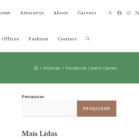
ome
Attorneys
About
Careers
Offices
Fashion
Contact
Alternar
pesquisa
>
Notícias
>
Facebook Casino Games
do
Pesquisar
PESQUISAR
site
Mais Lidas