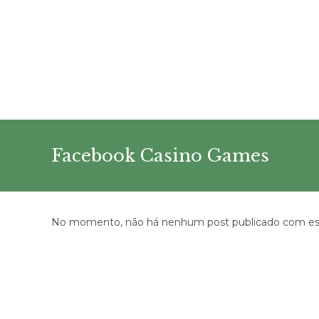
Ir
para
o
conteúdo
Facebook Casino Games
No momento, não há nenhum post publicado com est