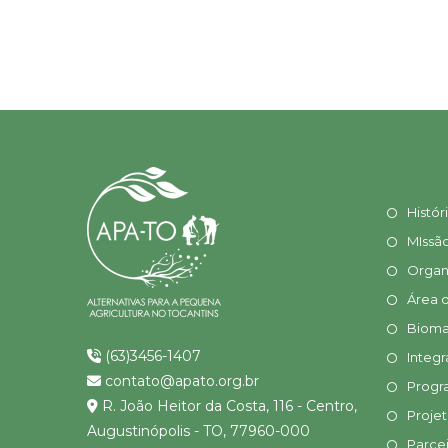
Histór
MIssã
Organ
Área 
Bioma
(63)3456-1407
Integr
contato@apato.org.br
Progr
R. João Heitor da Costa, 116 - Centro,
Proje
Augustinópolis - TO, 77960-000
Parcei