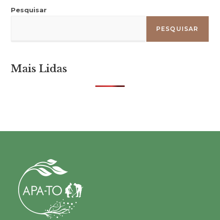
Pesquisar
PESQUISAR
Mais Lidas