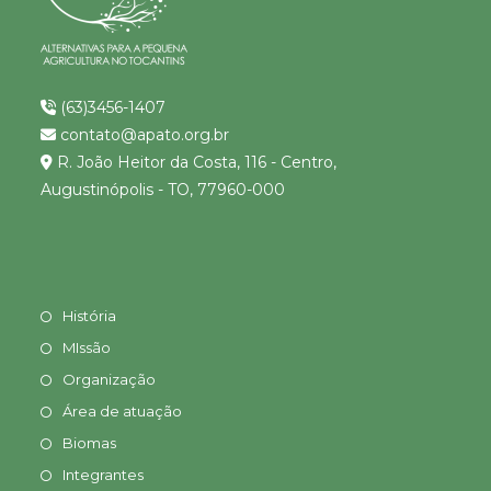
(63)3456-1407
contato@apato.org.br
R. João Heitor da Costa, 116 - Centro,
Augustinópolis - TO, 77960-000
História
MIssão
Organização
Área de atuação
Biomas
Integrantes