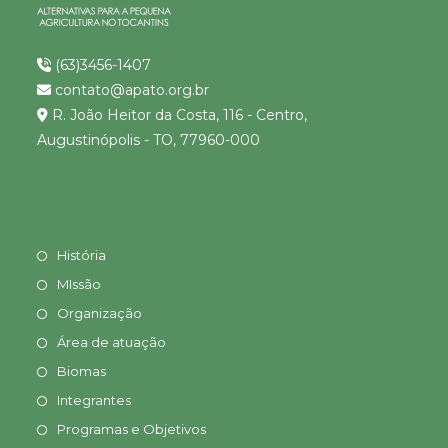
(63)3456-1407
contato@apato.org.br
R. João Heitor da Costa, 116 - Centro,
Augustinópolis - TO, 77960-000
História
MIssão
Organização
Área de atuação
Biomas
Integrantes
Programas e Objetivos