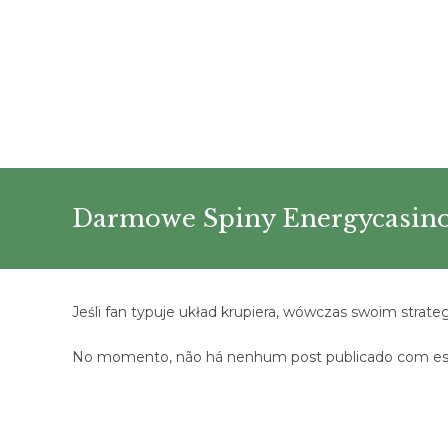
Ir
para
o
conteúdo
Darmowe Spiny Energycasino
Jeśli fan typuje układ krupiera, wówczas swoim strate
No momento, não há nenhum post publicado com est