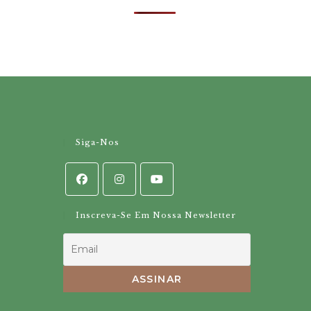
Siga-Nos
Inscreva-Se Em Nossa Newsletter