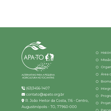
Histór
MIssã
Organ
Área 
Bioma
(63)3456-1407
Integr
contato@apato.org.br
Progr
R. João Heitor da Costa, 116 - Centro,
Proje
Augustinópolis - TO, 77960-000
Parcei