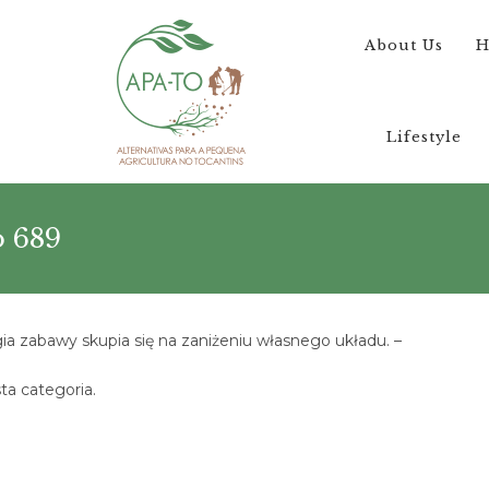
About Us
H
Lifestyle
 689
gia zabawy skupia się na zaniżeniu własnego układu. –
a categoria.