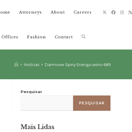
ome
Attorneys
About
Careers
Offices
Fashion
Contact
Alternar
pesquisa
>
Notícias
>
Darmowe Spiny Energycasino 689
do
Pesquisar
PESQUISAR
site
Mais Lidas