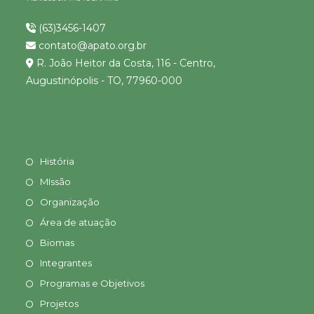
(63)3456-1407
contato@apato.org.br
R. João Heitor da Costa, 116 - Centro,
Augustinópolis - TO, 77960-000
História
MIssão
Organização
Área de atuação
Biomas
Integrantes
Programas e Objetivos
Projetos