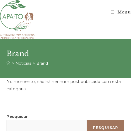
Ir
para
Menu
o
conteúdo
Brand
>
Notícias
>
Brand
No momento, não há nenhum post publicado com esta
categoria.
Pesquisar
PESQUISAR