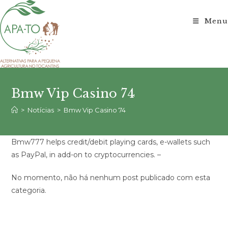
Ir
para
Menu
o
conteúdo
Bmw Vip Casino 74
>
Notícias
>
Bmw Vip Casino 74
Bmw777 helps credit/debit playing cards, e-wallets such
as PayPal, in add-on to cryptocurrencies. –
No momento, não há nenhum post publicado com esta
categoria.