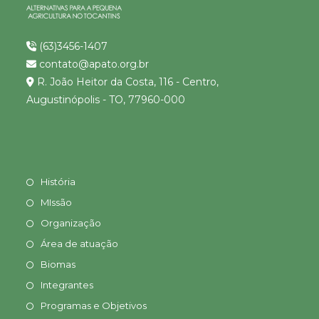
(63)3456-1407
contato@apato.org.br
R. João Heitor da Costa, 116 - Centro,
Augustinópolis - TO, 77960-000
História
MIssão
Organização
Área de atuação
Biomas
Integrantes
Programas e Objetivos