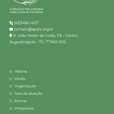
(63)3456-1407
contato@apato.org.br
R. João Heitor da Costa, 116 - Centro,
Augustinópolis - TO, 77960-000
História
MIssão
Organização
Área de atuação
Biomas
Integrantes