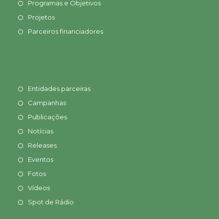
Programas e Objetivos
Projetos
Parceiros financiadores
Entidades parceiras
Campanhas
Publicações
Notícias
Releases
Eventos
Fotos
Vídeos
Spot de Rádio