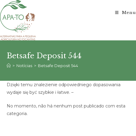
Ir
para
Menu
o
conteúdo
Betsafe Deposit 544
>
Notícias
>
Betsafe Deposit 544
Dzięki temu znalezienie odpowiedniego dopasowania
wydaje się być szybkie i łatwe. –
No momento, não há nenhum post publicado com esta
categoria.