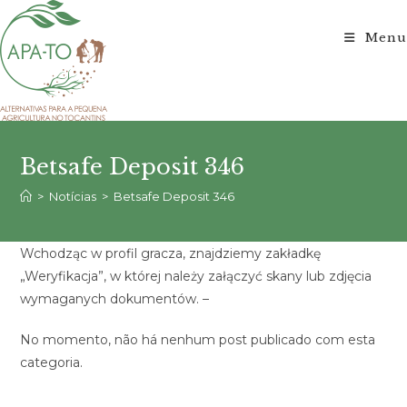
Ir
para
Menu
o
conteúdo
Betsafe Deposit 346
>
Notícias
>
Betsafe Deposit 346
Wchodząc w profil gracza, znajdziemy zakładkę
„Weryfikacja”, w której należy załączyć skany lub zdjęcia
wymaganych dokumentów. –
No momento, não há nenhum post publicado com esta
categoria.