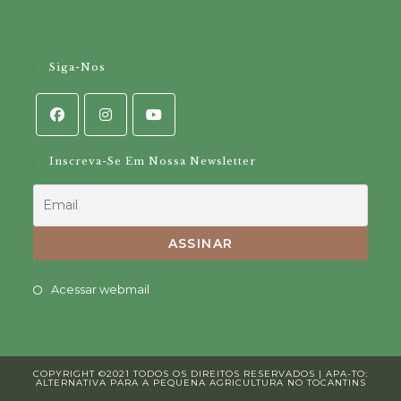
Siga-Nos
Inscreva-Se Em Nossa Newsletter
Opens
Acessar webmail
in
a
new
COPYRIGHT ©2021 TODOS OS DIREITOS RESERVADOS | APA-TO:
tab
ALTERNATIVA PARA A PEQUENA AGRICULTURA NO TOCANTINS