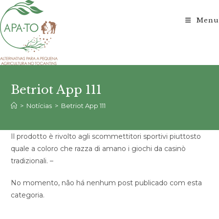
Ir
para
Menu
o
conteúdo
Betriot App 111
>
Notícias
>
Betriot App 111
Il prodotto è rivolto agli scommettitori sportivi piuttosto
quale a coloro che razza di amano i giochi da casinò
tradizionali. –
No momento, não há nenhum post publicado com esta
categoria.