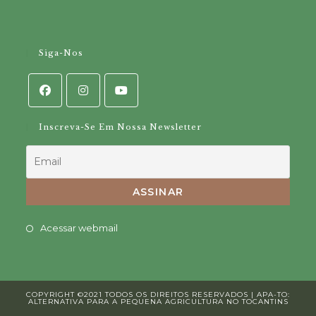
Siga-Nos
Inscreva-Se Em Nossa Newsletter
Opens
Acessar webmail
in
a
new
COPYRIGHT ©2021 TODOS OS DIREITOS RESERVADOS | APA-TO:
tab
ALTERNATIVA PARA A PEQUENA AGRICULTURA NO TOCANTINS