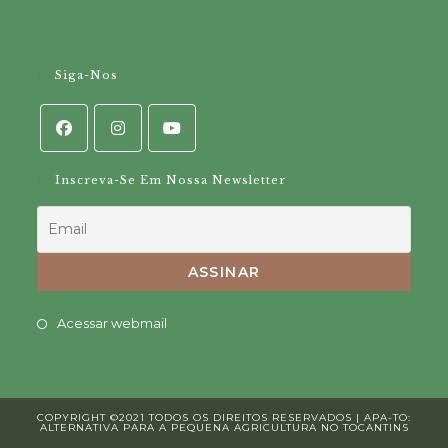
Siga-Nos
Inscreva-Se Em Nossa Newsletter
Opens
Acessar webmail
in
a
new
COPYRIGHT ©2021 TODOS OS DIREITOS RESERVADOS | APA-TO:
tab
ALTERNATIVA PARA A PEQUENA AGRICULTURA NO TOCANTINS