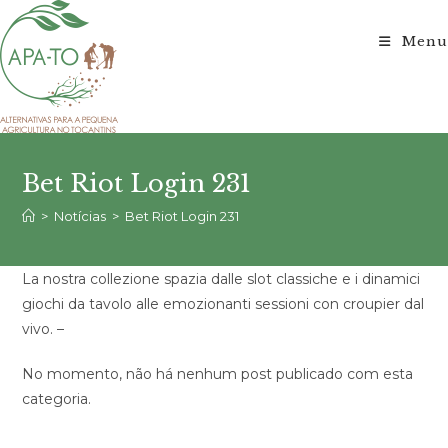
Ir
para
Menu
o
conteúdo
Bet Riot Login 231
>
Notícias
>
Bet Riot Login 231
La nostra collezione spazia dalle slot classiche e i dinamici
giochi da tavolo alle emozionanti sessioni con croupier dal
vivo. –
No momento, não há nenhum post publicado com esta
categoria.