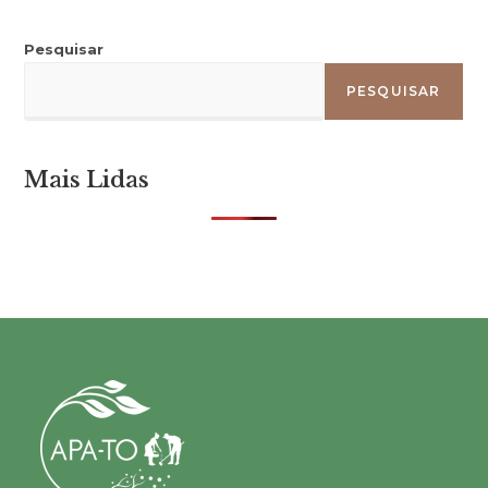
Pesquisar
PESQUISAR
Mais Lidas