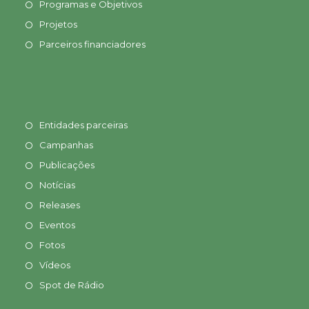
Programas e Objetivos
Projetos
Parceiros financiadores
Entidades parceiras
Campanhas
Publicações
Notícias
Releases
Eventos
Fotos
Vídeos
Spot de Rádio