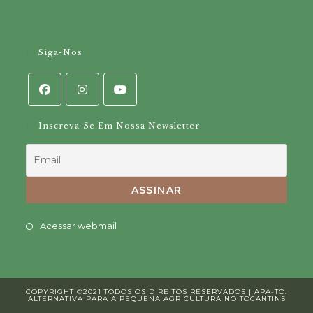
Siga-Nos
Inscreva-Se Em Nossa Newsletter
Opens
Acessar webmail
in
a
new
COPYRIGHT ©2021 TODOS OS DIREITOS RESERVADOS | APA-TO:
tab
ALTERNATIVA PARA A PEQUENA AGRICULTURA NO TOCANTINS