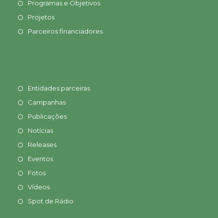
Programas e Objetivos
Projetos
Parceiros financiadores
Entidades parceiras
Campanhas
Publicações
Notícias
Releases
Eventos
Fotos
Vídeos
Spot de Rádio