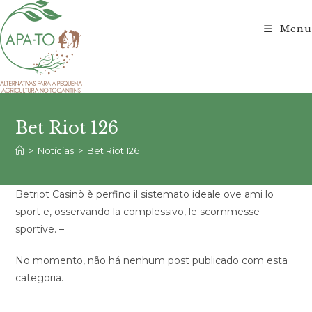
Ir
para
Menu
o
conteúdo
Bet Riot 126
>
Notícias
>
Bet Riot 126
Betriot Casinò è perfino il sistemato ideale ove ami lo
sport e, osservando la complessivo, le scommesse
sportive. –
No momento, não há nenhum post publicado com esta
categoria.