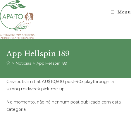
Ir
para
Menu
o
conteúdo
App Hellspin 189
>
Notícias
>
App Hellspin 189
Cashouts limit at AU$10,500 post-40x playthrough, a
strong midweek pick-me-up. –
No momento, não há nenhum post publicado com esta
categoria.