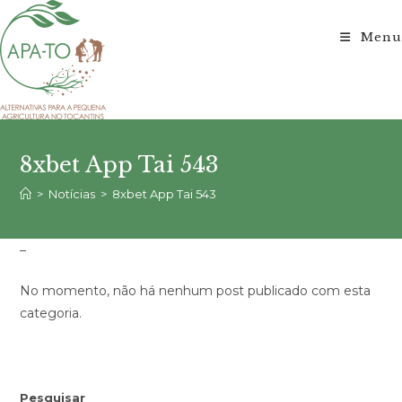
Ir
para
Menu
o
conteúdo
8xbet App Tai 543
>
Notícias
>
8xbet App Tai 543
–
No momento, não há nenhum post publicado com esta
categoria.
Pesquisar