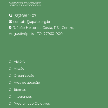
(63)3456-1407
contato@apato.org.br
R. João Heitor da Costa, 116 - Centro,
Augustinópolis - TO, 77960-000
História
MIssão
Organização
Área de atuação
Biomas
Integrantes
Programas e Objetivos