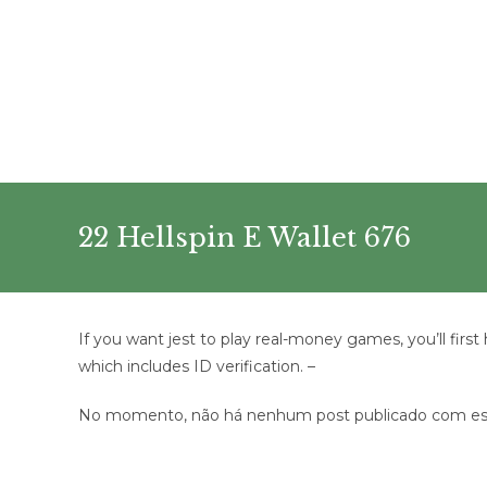
Ir
para
o
conteúdo
22 Hellspin E Wallet 676
If you want jest to play real-money games, you’ll fi
which includes ID verification. –
No momento, não há nenhum post publicado com est