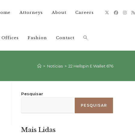
ome
Attorneys
About
Careers
Offices
Fashion
Contact
Alternar
pesquisa
>
Notícias
>
22 Hellspin E Wallet 676
do
Pesquisar
PESQUISAR
site
Mais Lidas