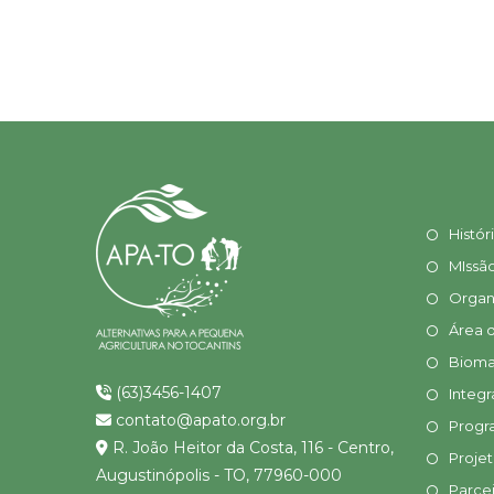
Histór
MIssã
Organ
Área 
Bioma
(63)3456-1407
Integr
contato@apato.org.br
Progr
R. João Heitor da Costa, 116 - Centro,
Proje
Augustinópolis - TO, 77960-000
Parcei