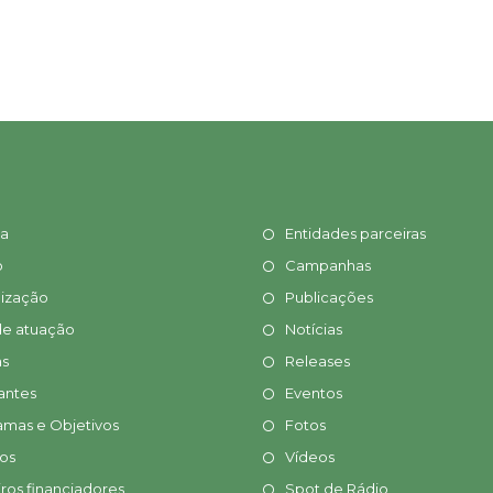
ia
Entidades parceiras
o
Campanhas
ização
Publicações
de atuação
Notícias
s
Releases
antes
Eventos
amas e Objetivos
Fotos
tos
Vídeos
ros financiadores
Spot de Rádio