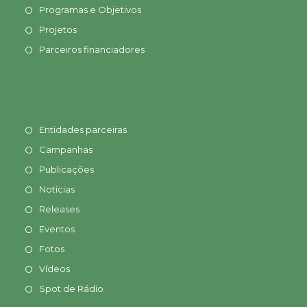
Programas e Objetivos
Projetos
Parceiros financiadores
Entidades parceiras
Campanhas
Publicações
Notícias
Releases
Eventos
Fotos
Vídeos
Spot de Rádio