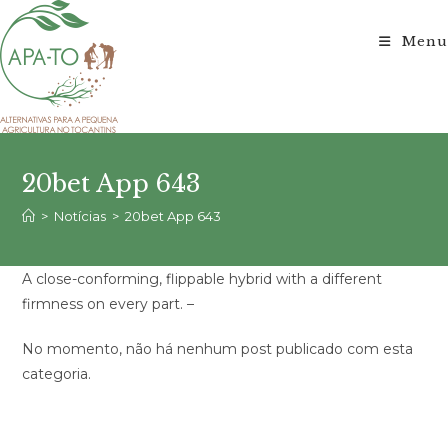
Ir
para
Menu
o
conteúdo
20bet App 643
>
Notícias
>
20bet App 643
A close-conforming, flippable hybrid with a different
firmness on every part. –
No momento, não há nenhum post publicado com esta
categoria.