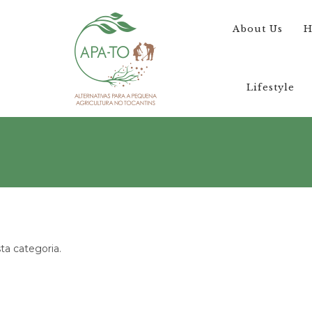
About Us
H
Lifestyle
a categoria.