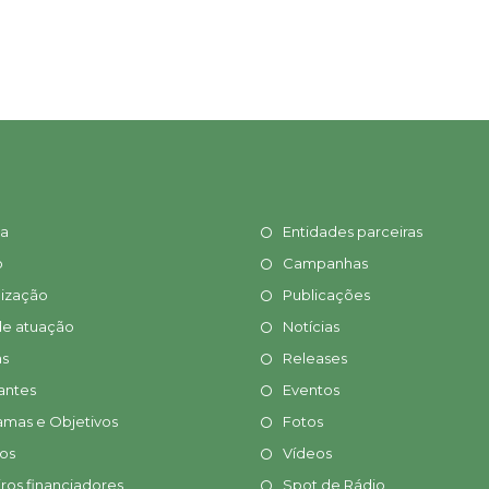
ia
Entidades parceiras
o
Campanhas
ização
Publicações
de atuação
Notícias
s
Releases
antes
Eventos
amas e Objetivos
Fotos
tos
Vídeos
ros financiadores
Spot de Rádio