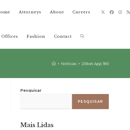
ome
Attorneys
About
Careers
Offices
Fashion
Contact
Alternar
pesquisa
>
Notícias
>
20bet App 180
do
Pesquisar
PESQUISAR
site
Mais Lidas