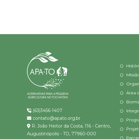
Histór
MIssã
Organ
Área 
Bioma
(63)3456-1407
Integr
contato@apato.org.br
Progr
R. João Heitor da Costa, 116 - Centro,
Proje
Augustinópolis - TO, 77960-000
Parcei