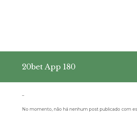
Ir
para
o
conteúdo
20bet App 180
–
No momento, não há nenhum post publicado com est