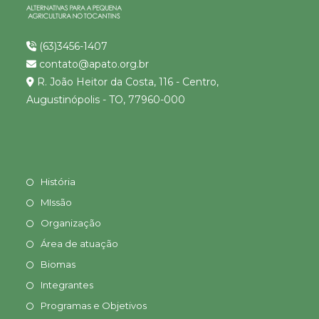
(63)3456-1407
contato@apato.org.br
R. João Heitor da Costa, 116 - Centro,
Augustinópolis - TO, 77960-000
História
MIssão
Organização
Área de atuação
Biomas
Integrantes
Programas e Objetivos