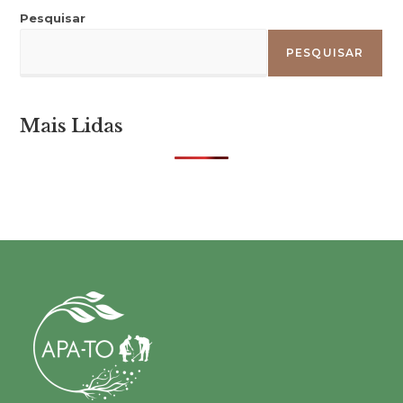
Pesquisar
PESQUISAR
Mais Lidas