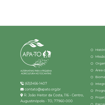
Histór
MIssã
Organ
Área 
Bioma
(63)3456-1407
Integr
contato@apato.org.br
Progr
R. João Heitor da Costa, 116 - Centro,
Proje
Augustinópolis - TO, 77960-000
Parcei