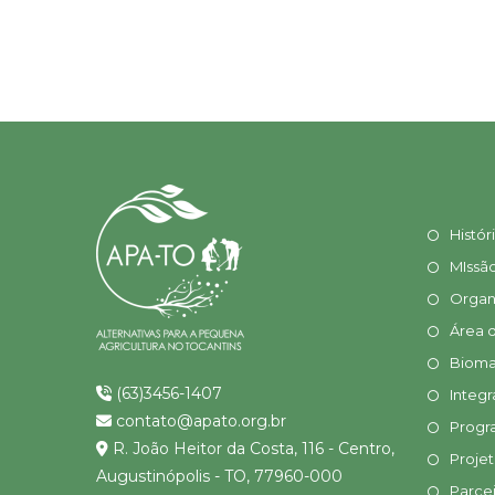
Histór
MIssã
Organ
Área 
Bioma
(63)3456-1407
Integr
contato@apato.org.br
Progr
R. João Heitor da Costa, 116 - Centro,
Proje
Augustinópolis - TO, 77960-000
Parcei