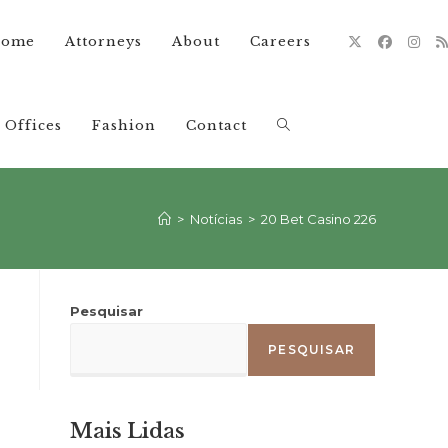
ome
Attorneys
About
Careers
Offices
Fashion
Contact
Alternar
pesquisa
>
Notícias
>
20 Bet Casino 226
do
Pesquisar
PESQUISAR
site
Mais Lidas